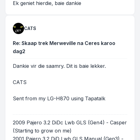
Ek geniet hierdie, baie dankie
CATS
Re: Skaap trek Merweville na Ceres karoo
dag2
Dankie vir die saamry. Dit is baie lekker.
CATS
Sent from my LG-H870 using Tapatalk
2009 Pajero 3.2 DiDc Lwb GLS (Gen4) - Casper
(Starting to grow on me)
2001 Pajero 3.2 DiD Lwb GLS Manual (Gen3) -