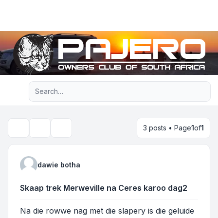
Light
Advanced search
Navigation menu
3 posts • Page
1
of
1
Topic tools
Search
dawie botha
Skaap trek Merweville na Ceres karoo dag2
Na die rowwe nag met die slapery is die geluide